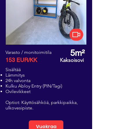
5m²
Varasto / monitoimitila
153 EUR/KK
Kaksoisovi
Sisältää
Lämmitys
24h valvonta
Kulku Abloy Entry (PIN/Tagi)
Ovilevikkeet
Optiot: Käyttösähköä, parkkipaikka,
ulkovesipiste.
Vuokraa