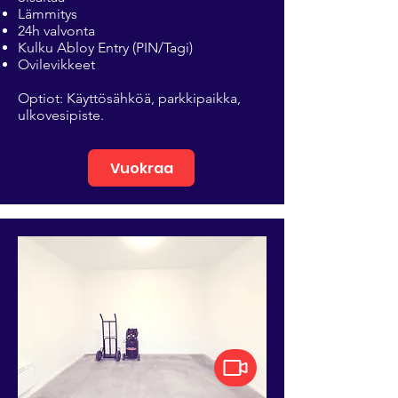
Lämmitys
24h valvonta
Kulku Abloy Entry (PIN/Tagi)
Ovilevikkeet
Optiot: Käyttösähköä, parkkipaikka,
ulkovesipiste.
Vuokraa