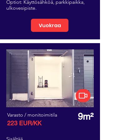
Optiot: Käyttösähköä, parkkipaikka,
ulkovesipiste.
Vuokraa
9m²
Varasto / monitoimitila
223 EUR/KK
Sisältää