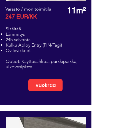
11m²
Varasto / monitoimitila
247 EUR/KK
Sisältää
Lämmitys
24h valvonta
Kulku Abloy Entry (PIN/Tagi)
Ovilevikkeet
Optiot: Käyttösähköä, parkkipaikka,
ulkovesipiste.
Vuokraa