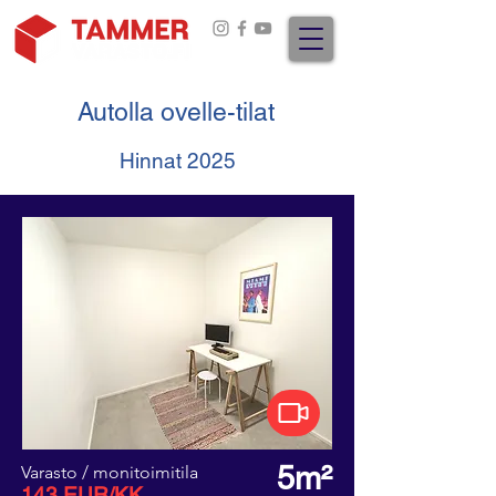
Autolla ovelle-tilat
Hinnat 2025
5m²
Varasto / monitoimitila
143 EUR/KK