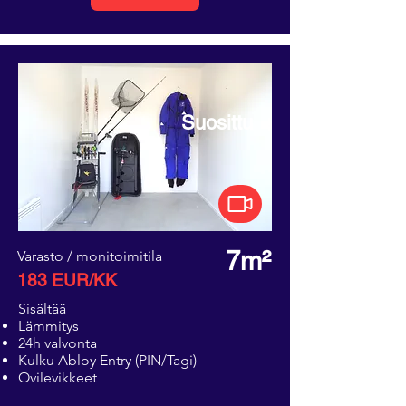
Suosittu
7m²
Varasto / monitoimitila
183 EUR/KK
Sisältää
Lämmitys
24h valvonta
Kulku Abloy Entry (PIN/Tagi)
Ovilevikkeet