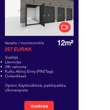
12m²
Varasto / monitoimitila
257 EUR/KK
Sisältää
Lämmitys
24h valvonta
Kulku Abloy Entry (PIN/Tagi)
Ovilevikkeet
Optiot: Käyttösähköä, parkkipaikka,
ulkovesipiste.
Vuokraa