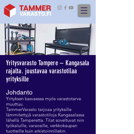
Yritysvarasto Tampere – Kangasala
rajalta. joustavaa varastotilaa
yrityksille
Johdanto
Yrityksen kasvaessa myös varastotarve
muuttuu.
TammerVarasto tarjoaa yrityksille
lämmitettyjä varastotiloja Kangasalassa
lähellä Tamperetta. Tilat soveltuvat niin
työkaluille, varaosille, verkkokaupan
tuotteille kuin arkistoinnillekin.