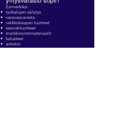
yritysvarasto sopii?
Esimerkiksi:
työkalujen säilytys
varaosavarasto
verkkokaupan tuotteet
sesonkituotteet
markkinointimateriaalit
kalusteet
arkistot
Miksi TammerVarasto?
Yritys voi vuokrata varaston helposti
verkossa tai ottaa yhteyttä
asiakaspalveluumme.
Vuokra-aika on joustava, eikä pitkäaikaista
sitoutumista tarvita.
Tarvitsetko yrityksellesi turvallisen lämmitetyn
varaston Tampereen seudulla?
Tutustu
vapaisiin tiloihin
tai
ota yhteyttä
.