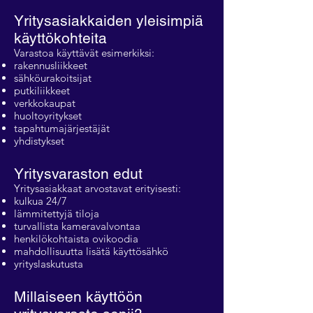
Yritysasiakkaiden yleisimpiä
käyttökohteita
Varastoa käyttävät esimerkiksi:
rakennusliikkeet
sähköurakoitsijat
putkiliikkeet
verkkokaupat
huoltoyritykset
tapahtumajärjestäjät
yhdistykset
Yritysvaraston edut
Yritysasiakkaat arvostavat erityisesti:
kulkua 24/7
lämmitettyjä tiloja
turvallista kameravalvontaa
henkilökohtaista ovikoodia
mahdollisuutta lisätä käyttösähkö
yrityslaskutusta
Millaiseen käyttöön